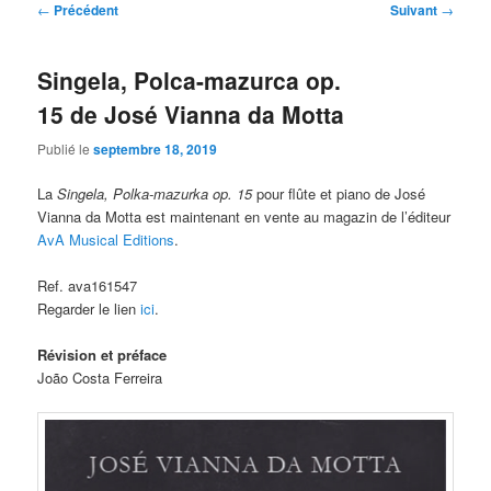
Navigation
←
Précédent
Suivant
→
des
articles
Singela, Polca-mazurca op.
15 de José Vianna da Motta
Publié le
septembre 18, 2019
La
Singela, Polka-mazurka op. 15
pour flûte et piano de José
Vianna da Motta est maintenant en vente au magazin de l’éditeur
AvA Musical Editions
.
Ref. ava161547
Regarder le lien
ici
.
Révision et préface
João Costa Ferreira