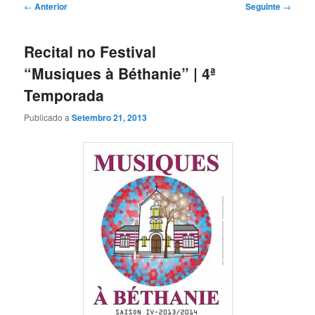
Navegação
←
Anterior
Seguinte
→
de
artigos
Recital no Festival
“Musiques à Béthanie” | 4ª
Temporada
Publicado a
Setembro 21, 2013