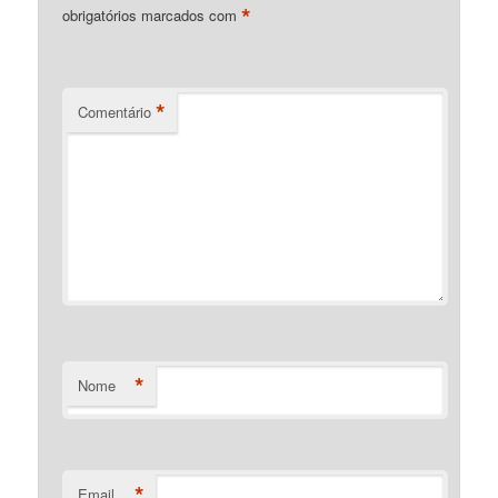
*
obrigatórios marcados com
*
Comentário
*
Nome
*
Email