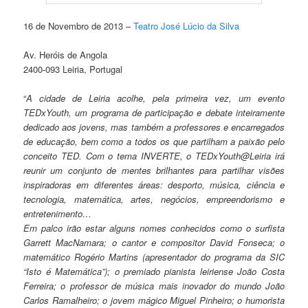
16 de Novembro de 2013 –
Teatro José Lúcio da Silva
Av. Heróis de Angola
2400-093 Leiria, Portugal
“
A cidade de Leiria acolhe, pela primeira vez, um evento
TEDxYouth, um programa de participação e debate inteiramente
dedicado aos jovens, mas também a professores e encarregados
de educação, bem como a todos os que partilham a paixão pelo
conceito TED. Com o tema INVERTE, o TEDxYouth@Leiria irá
reunir um conjunto de mentes brilhantes para partilhar visões
inspiradoras em diferentes áreas: desporto, música, ciência e
tecnologia, matemática, artes, negócios, empreendorismo e
entretenimento…
Em palco irão estar alguns nomes conhecidos como o surfista
Garrett MacNamara; o cantor e compositor David Fonseca; o
matemático Rogério Martins (apresentador do programa da SIC
“Isto é Matemática”); o premiado pianista leiriense João Costa
Ferreira; o professor de música mais inovador do mundo João
Carlos Ramalheiro; o jovem mágico Miguel Pinheiro; o humorista