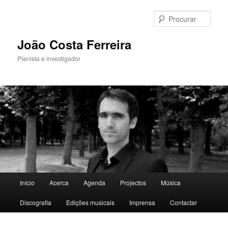
Saltar
para
Procu
o
conteúdo
João Costa Ferreira
primário
Pianista e investigador
Menu
Início
Acerca
Agenda
Projectos
Música
principal
Discografia
Edições musicais
Imprensa
Contactar