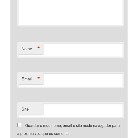
*
Nome
*
Email
Site
Guardar o meu nome, email e site neste navegador para
a próxima vez que eu comentar.