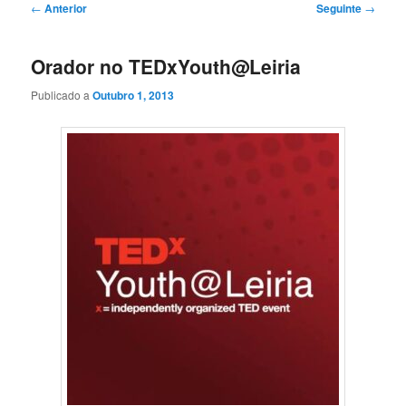
Navegação
←
Anterior
Seguinte
→
de
artigos
Orador no TEDxYouth@Leiria
Publicado a
Outubro 1, 2013