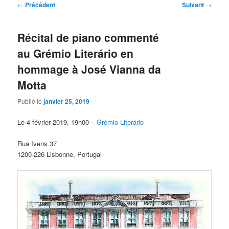
Navigation
←
Précédent
Suivant
→
des
articles
Récital de piano commenté
au Grémio Literário en
hommage à José Vianna da
Motta
Publié le
janvier 25, 2019
Le 4 février 2019, 19h00 –
Grémio Literário
Rua Ivens 37
1200-226 Lisbonne, Portugal