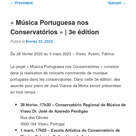
Navigation
←
Précédent
Suivant
→
des
articles
« Música Portuguesa nos
Conservatórios » | 3e édition
Publié le
février 23, 2023
Du 28 février 2023 au 3 mars 2023 – Viseu, Aveiro, Fátima
Le projet « Música Portuguesa nos Conservatórios » consiste
dans la réalisation de concerts commentés de musique
portugaise dans les conservatoires. Dans cette 3e édition, des
œuvres pour piano de José Vianna da Motta seront présentées
en trois temps :
28 février, 17h30 – Conservatório Regional de Música de
Viseu Dr. José de Azeredo Perdigão
Rua dos Olivais
3500-164 Viseu, Portugal
1 mars, 17h05 – Escola Artística do Conservatório de