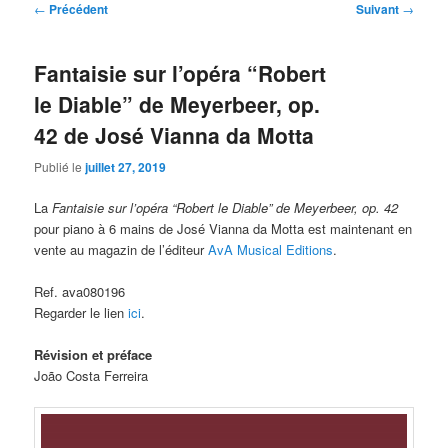
Navigation
←
Précédent
Suivant
→
des
articles
Fantaisie sur l’opéra “Robert
le Diable” de Meyerbeer, op.
42 de José Vianna da Motta
Publié le
juillet 27, 2019
La
Fantaisie sur l’opéra “Robert le Diable” de Meyerbeer, op. 42
pour piano à 6 mains de José Vianna da Motta est maintenant en
vente au magazin de l’éditeur
AvA Musical Editions
.
Ref. ava080196
Regarder le lien
ici
.
Révision et préface
João Costa Ferreira