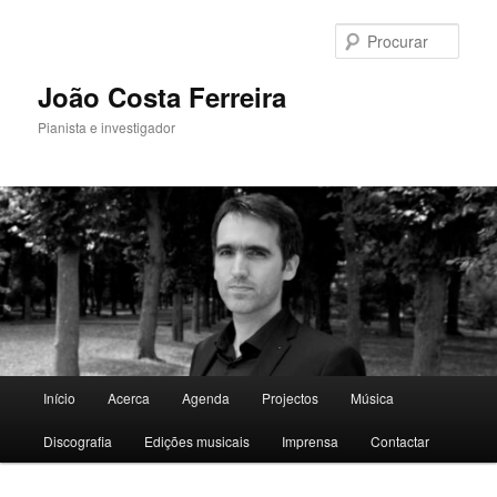
Saltar
para
Procu
o
conteúdo
João Costa Ferreira
primário
Pianista e investigador
Menu
Início
Acerca
Agenda
Projectos
Música
principal
Discografia
Edições musicais
Imprensa
Contactar