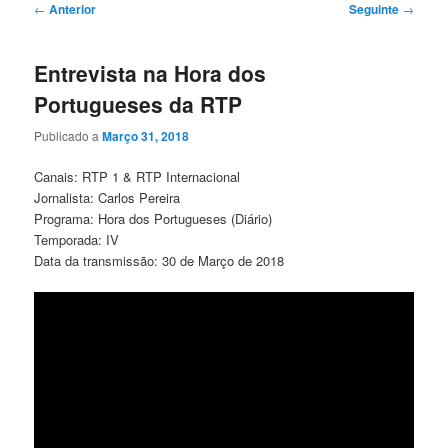
Navegação
←
Anterior
Seguinte
→
de
artigos
Entrevista na Hora dos
Portugueses da RTP
Publicado a
Março 31, 2018
Canais: RTP 1 & RTP Internacional
Jornalista: Carlos Pereira
Programa: Hora dos Portugueses (Diário)
Temporada: IV
Data da transmissão: 30 de Março de 2018