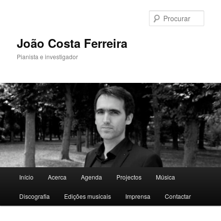
Saltar
para
Procu
o
conteúdo
João Costa Ferreira
primário
Pianista e investigador
Menu
Início
Acerca
Agenda
Projectos
Música
principal
Discografia
Edições musicais
Imprensa
Contactar