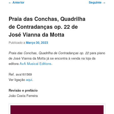
Navegação
←
Anterior
Seguinte
→
de
artigos
Praia das Conchas, Quadrilha
de Contradanças op. 22 de
José Vianna da Motta
Publicado a
Março 30, 2023
Praia das Conchas, Quadrilha de Contradanças op. 22
para piano
de José Vianna da Motta já se encontra à venda na loja da
editora
AvA Musical Editions
.
Ref. ava161569
Ver ligação
aqui
.
Revisão e prefácio
João Costa Ferreira