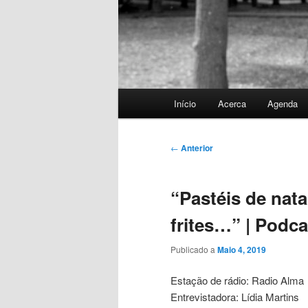
Menu
Início
Acerca
Agenda
principal
Navegação
←
Anterior
de
artigos
“Pastéis de nat
frites…” | Podca
Publicado a
Maio 4, 2019
Estação de rádio: Radio Alma
Entrevistadora: Lídia Martins