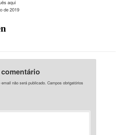
uês aqui
io de 2019
 comentário
 email não será publicado.
Campos obrigatórios