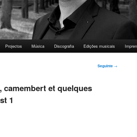
Projectos
Música
Discografia
Edições musicais
Impre
Seguinte
→
a, camembert et quelques
st 1