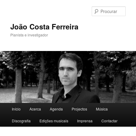
Saltar
para
Procu
o
conteúdo
João Costa Ferreira
primário
Pianista e investigador
Menu
Início
Acerca
Agenda
Projectos
Música
principal
Discografia
Edições musicais
Imprensa
Contactar