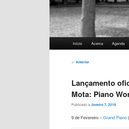
Menu
Início
Acerca
Agenda
principal
Navegação
←
Anterior
de
artigos
Lançamento ofic
Mota: Piano Wo
Publicado a
Janeiro 7, 2018
9 de Fevereiro –
Grand Piano