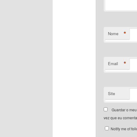
*
Nome
*
Email
Site
Guardar o meu 
vez que eu comenta
Notify me of fo