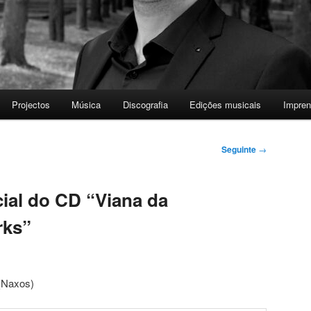
Projectos
Música
Discografia
Edições musicais
Impre
Seguinte
→
ial do CD “Viana da
rks”
(Naxos)