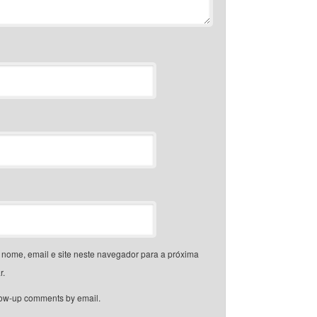
nome, email e site neste navegador para a próxima
r.
llow-up comments by email.