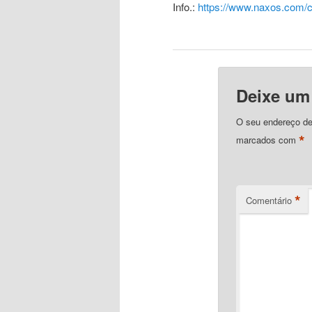
Info.:
https://www.naxos.com/
Deixe um
O seu endereço de
*
marcados com
*
Comentário