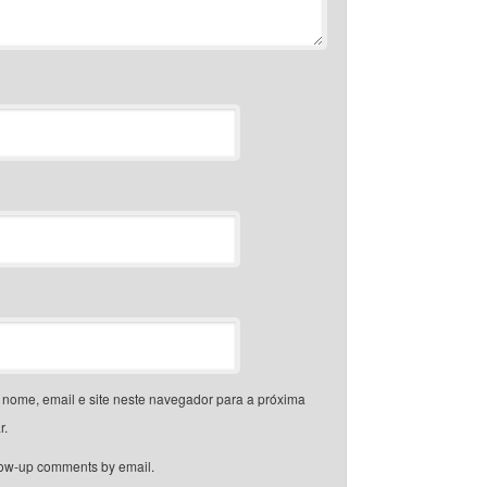
nome, email e site neste navegador para a próxima
r.
llow-up comments by email.