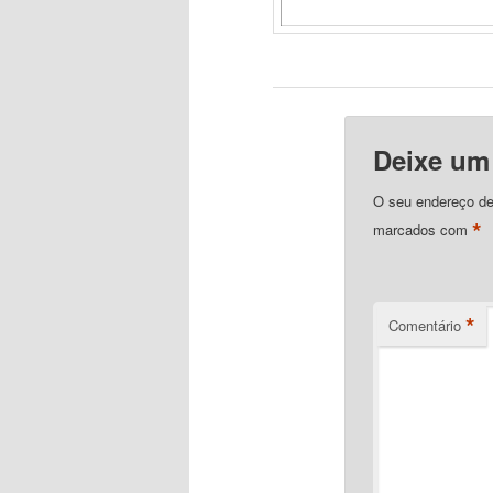
Deixe um
O seu endereço de
*
marcados com
*
Comentário