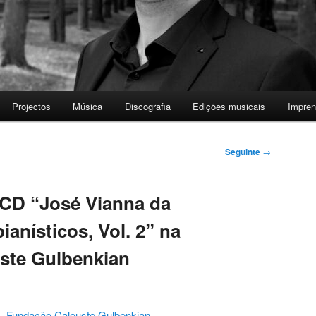
Projectos
Música
Discografia
Edições musicais
Impre
Seguinte
→
CD “José Vianna da
anísticos, Vol. 2” na
ste Gulbenkian
 –
Fundação Calouste Gulbenkian