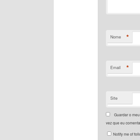
*
Nome
*
Email
Site
Guardar o meu 
vez que eu comenta
Notify me of fo