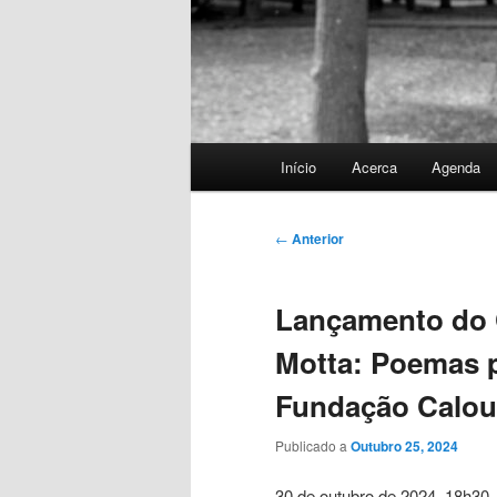
Menu
Início
Acerca
Agenda
principal
Navegação
←
Anterior
de
artigos
Lançamento do 
Motta: Poemas pi
Fundação Calou
Publicado a
Outubro 25, 2024
30 de outubro de 2024, 18h30