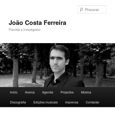
Saltar
para
Procu
o
conteúdo
João Costa Ferreira
primário
Pianista e investigador
Menu
Início
Acerca
Agenda
Projectos
Música
principal
Discografia
Edições musicais
Imprensa
Contactar