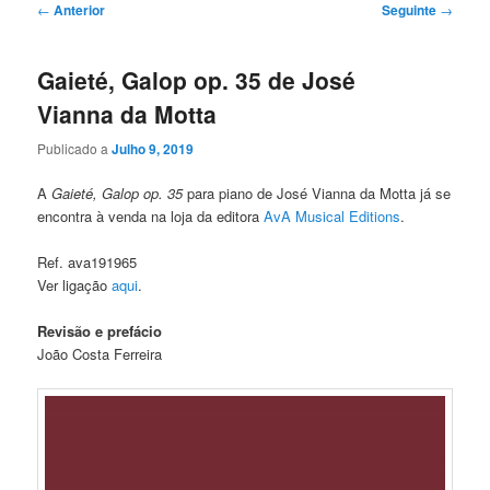
Navegação
←
Anterior
Seguinte
→
de
artigos
Gaieté, Galop op. 35 de José
Vianna da Motta
Publicado a
Julho 9, 2019
A
Gaieté, Galop op. 35
para piano de José Vianna da Motta já se
encontra à venda na loja da editora
AvA Musical Editions
.
Ref. ava191965
Ver ligação
aqui
.
Revisão e prefácio
João Costa Ferreira