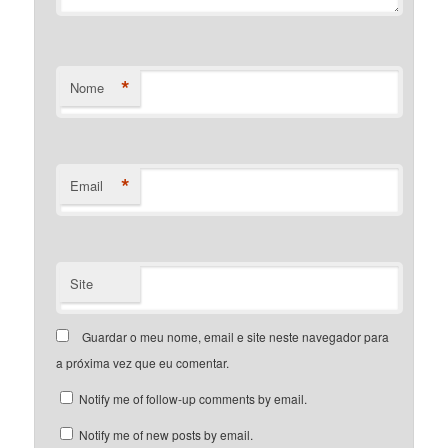
*
Nome
*
Email
Site
Guardar o meu nome, email e site neste navegador para
a próxima vez que eu comentar.
Notify me of follow-up comments by email.
Notify me of new posts by email.