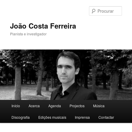
Saltar
para
Procu
o
conteúdo
João Costa Ferreira
primário
Pianista e investigador
Menu
Início
Acerca
Agenda
Projectos
Música
principal
Discografia
Edições musicais
Imprensa
Contactar