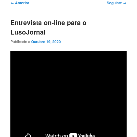
Navegação
←
Anterior
Seguinte
→
de
artigos
Entrevista on-line para o
LusoJornal
Publicado a
Outubro 19, 2020