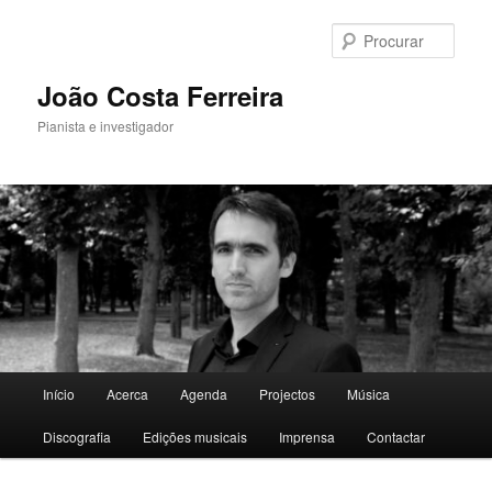
Saltar
para
Procu
o
conteúdo
João Costa Ferreira
primário
Pianista e investigador
Menu
Início
Acerca
Agenda
Projectos
Música
principal
Discografia
Edições musicais
Imprensa
Contactar