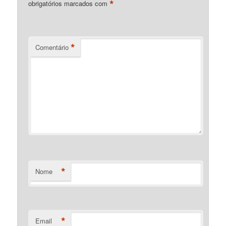
*
obrigatórios marcados com
*
Comentário
*
Nome
*
Email