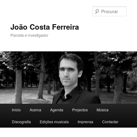
Saltar
para
Procu
o
conteúdo
João Costa Ferreira
primário
Pianista e investigador
Menu
Início
Acerca
Agenda
Projectos
Música
principal
Discografia
Edições musicais
Imprensa
Contactar