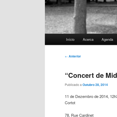
Menu
Início
Acerca
Agenda
principal
Navegação
←
Anterior
de
artigos
“Concert de Mid
Publicado a
Outubro 28, 2014
11 de Dezembro de 2014, 12h3
Cortot
78, Rue Cardinet