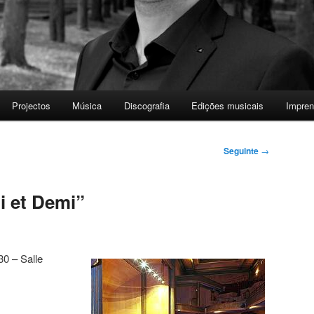
Projectos
Música
Discografia
Edições musicais
Impre
Seguinte
→
i et Demi”
0 – Salle