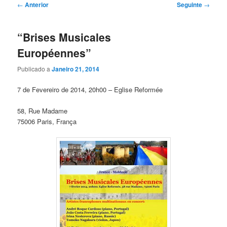
Navegação
←
Anterior
Seguinte
→
de
artigos
“Brises Musicales
Européennes”
Publicado a
Janeiro 21, 2014
7 de Fevereiro de 2014, 20h00 – Eglise Reformée
58, Rue Madame
75006 Paris, França