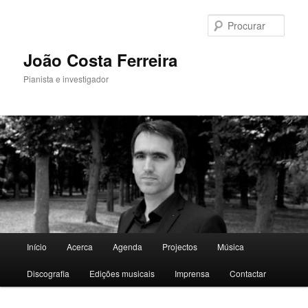
Saltar
para
Procu
o
conteúdo
João Costa Ferreira
primário
Pianista e investigador
Menu
Início
Acerca
Agenda
Projectos
Música
principal
Discografia
Edições musicais
Imprensa
Contactar